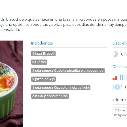
 Un bizcochuelo que se hace en una taza, al microondas en pocos minutos
 dejo una opción con poquitas calorías para esos días donde no hay tiemp
ca ensalada.
Ingredientes
Listo en
1 taza Brocoli
0 h
3 Claras
Dificult
1 cda sopera Cebolla picadita o en escamas
1 pizca de Ajo
1
P
1 cda sopera Queso en hebras light
c/n Sal y condimentos
Informac
Calorías
102/porc