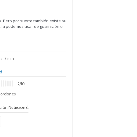
. Pero por suerte también existe su
o, la podemos usar de guarnición o
rs: 7 min
ad
2/10
orciones
ión Nutricional