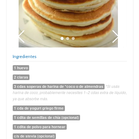
Ingredientes
1 huevo
2 claras
*Si usás
3 cdas soperas de harina de *coco o de almendras
harina de coco, probablemente necesites 1–2 cdas extra de líquido,
ya que absorbe más.
1 cda de yogurt griego firme
1 cdita de semillas de chía (opcional)
1 cdita de polvo para hornear
c/s de stevia (opcional)