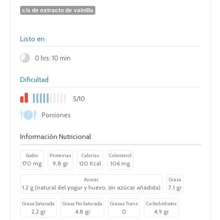
c/s de extracto de vainilla
Listo en
0 hrs: 10 min
Dificultad
5/10
2
Porciones
Información Nutricional
Sodio
Proteinas
Calorías
Colesterol
170 mg
9,8 gr
120 Kcal
106 mg
Azucar
Grasa
1.2 g (natural del yogur y huevo, sin azúcar añadida)
7,1 gr
Grasa Saturada
Grasa No Saturada
Grasas Trans
Carbohidratos
2,2 gr
4,8 gr
0
4,9 gr