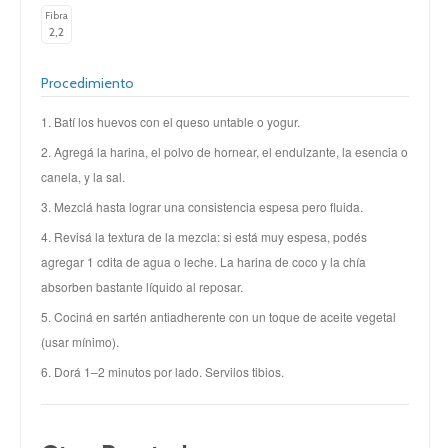
Fibra
2,2
Procedimiento
1. Batí los huevos con el queso untable o yogur.
2. Agregá la harina, el polvo de hornear, el endulzante, la esencia o
canela, y la sal.
3. Mezclá hasta lograr una consistencia espesa pero fluida.
4. Revisá la textura de la mezcla: si está muy espesa, podés
agregar 1 cdita de agua o leche. La harina de coco y la chía
absorben bastante líquido al reposar.
5. Cociná en sartén antiadherente con un toque de aceite vegetal
(usar mínimo).
6. Dorá 1–2 minutos por lado. Servilos tibios.