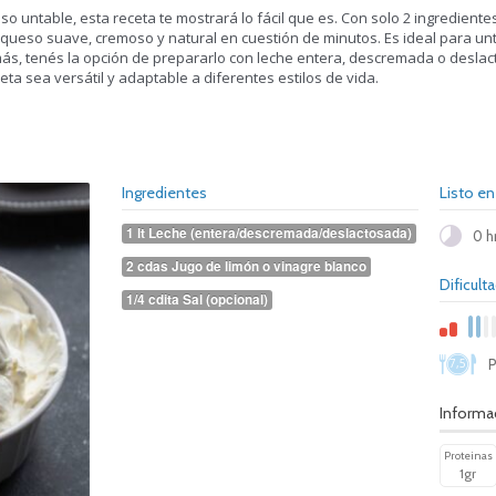
so untable, esta receta te mostrará lo fácil que es. Con solo 2 ingredien
 queso suave, cremoso y natural en cuestión de minutos. Es ideal para unt
ás, tenés la opción de prepararlo con leche entera, descremada o desl
ta sea versátil y adaptable a diferentes estilos de vida.
Ingredientes
Listo en
1 lt Leche (entera/descremada/deslactosada)
0 h
2 cdas Jugo de limón o vinagre blanco
Dificult
1/4 cdita Sal (opcional)
7,5
P
Informac
Proteinas
1gr