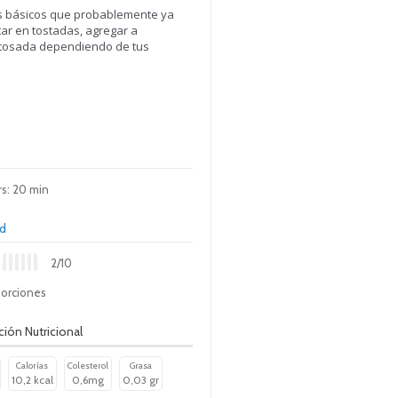
tes básicos que probablemente ya
ar en tostadas, agregar a
actosada dependiendo de tus
rs: 20 min
ad
2/10
orciones
ión Nutricional
Calorías
Colesterol
Grasa
10,2 kcal
0,6mg
0,03 gr