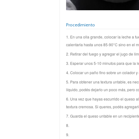
Procedimiento
1. En una olla grande, colocar la leche a f
calentarla hasta unos 85-90°C sino en el 
2. Retirar del fuego y agregar el jugo de l
3. Esperar unos 5-10 minutos para que la l
4. Colocar un paño fino sobre un colador y 
5. Para obtener una textura untable, es n
líquido, podés dejarlo un poco más, pero 
6. Una vez que hayas escurrido el queso al
textura cremosa. Si queres, podés agregarl
7. Guarda el queso untable en un recipient
8.
9.