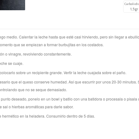
Carbohidr
1,5gr
uego medio. Calentar la leche hasta que esté casi hirviendo, pero sin llegar a ebull
momento que se empiezan a formar burbujitas en los costados.
imón o vinagre, revolviendo constantemente.
eche se cuaje.
colocarlo sobre un recipiente grande. Vertir la leche cuajada sobre el paño.
ecesario que el queso conserve humedad. Así que escurrir por unos 20-30 minutos.
controlando que no se seque demasiado.
 punto deseado, ponelo en un bowl y batilo con una batidora o procesala o pisala
e sal o hierbas aromáticas para darle sabor.
e hermético en la heladera. Consumirlo dentro de 5 días.