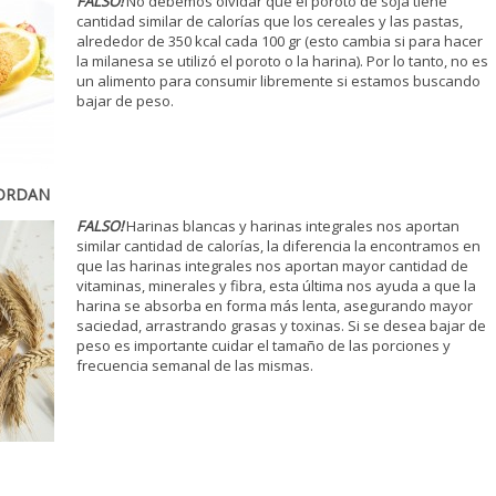
FALSO!
No debemos olvidar que el poroto de soja tiene
cantidad similar de calorías que los cereales y las pastas,
alrededor de 350 kcal cada 100 gr (esto cambia si para hacer
la milanesa se utilizó el poroto o la harina). Por lo tanto, no es
un alimento para consumir libremente si estamos buscando
bajar de peso.
GORDAN
FALSO!
Harinas blancas y harinas integrales nos aportan
similar cantidad de calorías, la diferencia la encontramos en
que las harinas integrales nos aportan mayor cantidad de
vitaminas, minerales y fibra, esta última nos ayuda a que la
harina se absorba en forma más lenta, asegurando mayor
saciedad, arrastrando grasas y toxinas. Si se desea bajar de
peso es importante cuidar el tamaño de las porciones y
frecuencia semanal de las mismas.