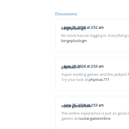
Discussions:
June 25, 2026 at 2:52 am
bingopluslogin
No more hassle logging in. Everything i
bingopluslogin
June 25, 2026 at 2:53 am
phpinas777
Super exciting games and the jackpot f
Try your luck at
phpinas777
.
June 25, 2026 at 2:53 am
nustargameonline
The online experience is just as good 
games at
nustargameonline
.