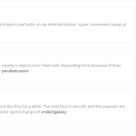
 it works perfectly on my Android phone. Super convenient setup at
variety is impressive. I feel safe depositing here because of their
y
perabetcasino
form like this for a while. The interface is smooth and the payouts are
vorite spot to hang out!
vn6623galaxy