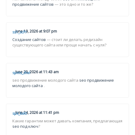
продвижение сайтов
— это одно и то же?
June 19, 2026 at 9:07 pm
ss1_scPr
Создание сайтов
— стоит ли делать редизайн
существующего сайта или проще начать с нуля?
June 23, 2026 at 11:43 am
spms_zhel
seo продвижение молодого сайта
seo продвижение
молодого сайта
.
June 24, 2026 at 11:41 pm
spk_kxKt
Какие гарантии может давать компания, предлагающая
seo под ключ
?