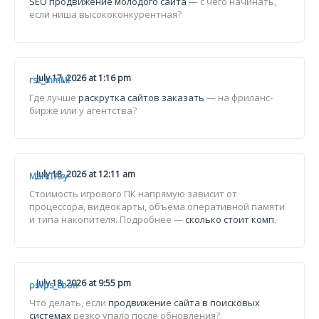
SEO продвижение молодого сайта
— с чего начинать,
если ниша высококонкурентная?
July 17, 2026 at 1:16 pm
rsz_mmMl
Где лучше
раскрутка сайтов заказать
— на фриланс-
бирже или у агентства?
July 18, 2026 at 12:11 am
MarkTAry
Стоимость игрового ПК напрямую зависит от
процессора, видеокарты, объема оперативной памяти
и типа накопителя. Подробнее —
сколько стоит комп
.
July 18, 2026 at 9:55 pm
psvps_cbon
Что делать, если
продвижение сайта в поисковых
системах
резко упало после обновления?