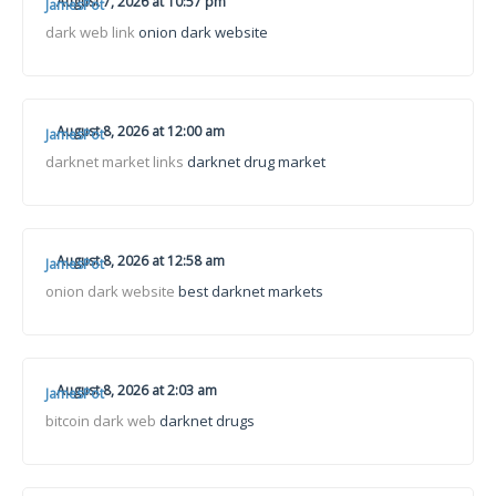
August 7, 2026 at 10:57 pm
JamesPot
dark web link
onion dark website
August 8, 2026 at 12:00 am
JamesPot
darknet market links
darknet drug market
August 8, 2026 at 12:58 am
JamesPot
onion dark website
best darknet markets
August 8, 2026 at 2:03 am
JamesPot
bitcoin dark web
darknet drugs