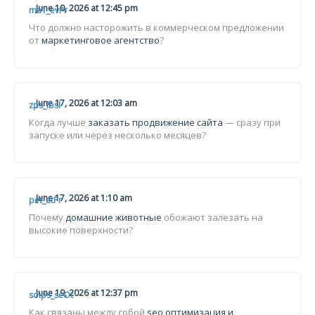
June 10, 2026 at 12:45 pm
ma1_evPr
Что должно насторожить в коммерческом предложении
от
маркетинговое агентство
?
June 17, 2026 at 12:03 am
zps_lbsl
Когда лучше
заказать продвижение сайта
— сразу при
запуске или через несколько месяцев?
June 17, 2026 at 1:10 am
pet_atPr
Почему
домашние животные
обожают залезать на
высокие поверхности?
June 19, 2026 at 12:37 pm
soips_seOt
Как связаны между собой
seo оптимизация и