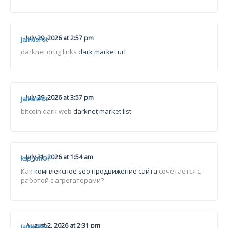
July 29, 2026 at 2:57 pm
JamesPot
darknet drug links
dark market url
July 29, 2026 at 3:57 pm
JamesPot
bitcoin dark web
darknet market list
July 31, 2026 at 1:54 am
ksp_xmOl
Как
комплексное seo продвижение сайта
сочетается с
работой с агрегаторами?
August 2, 2026 at 2:31 pm
JamesPot