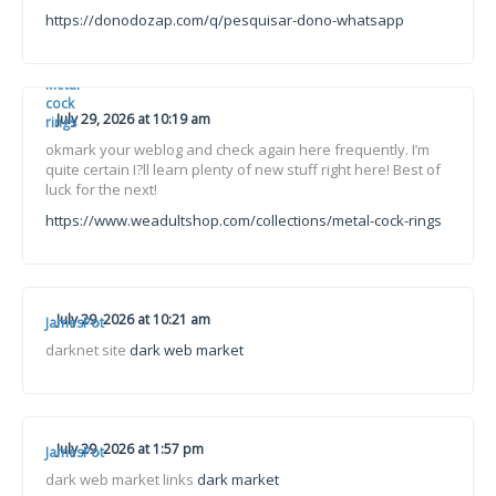
https://donodozap.com/q/pesquisar-dono-whatsapp
Metal
cock
July 29, 2026 at 10:19 am
rings
okmark your weblog and check again here frequently. I’m
quite certain I?ll learn plenty of new stuff right here! Best of
luck for the next!
https://www.weadultshop.com/collections/metal-cock-rings
July 29, 2026 at 10:21 am
JamesPot
darknet site
dark web market
July 29, 2026 at 1:57 pm
JamesPot
dark web market links
dark market