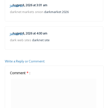
August 8, 2026 at 3:01 am
JamesPot
darknet markets onion
darkmarket 2026
August 8, 2026 at 4:00 am
JamesPot
dark web sites
darknet site
Write a Reply or Comment:
Comment
*
: