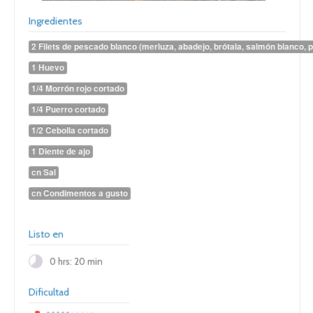
Ingredientes
2 Filets de pescado blanco (merluza, abadejo, brótala, salmón blanco, p
1 Huevo
1/4 Morrón rojo cortado
1/4 Puerro cortado
1/2 Cebolla cortado
1 Diente de ajo
cn Sal
cn Condimentos a gusto
Listo en
0 hrs: 20 min
Dificultad