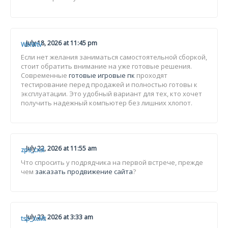
July 18, 2026 at 11:45 pm
WixWtv
Если нет желания заниматься самостоятельной сборкой,
стоит обратить внимание на уже готовые решения.
Современные
готовые игровые пк
проходят
тестирование перед продажей и полностью готовы к
эксплуатации. Это удобный вариант для тех, кто хочет
получить надежный компьютер без лишних хлопот.
July 22, 2026 at 11:55 am
zps_cxsl
Что спросить у подрядчика на первой встрече, прежде
чем
заказать продвижение сайта
?
July 23, 2026 at 3:33 am
tsp_xcMt