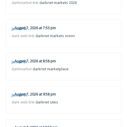
darkmarket link
darknet markets 2026
August 7, 2026 at 7:53 pm
JamesPot
dark web link
darknet markets onion
August 7, 2026 at 8:58 pm
JamesPot
darkmarket
darknet marketplace
August 7, 2026 at 9:58 pm
JamesPot
dark web link
darknet sites