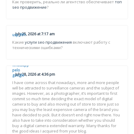
Как проверить, реально ли агентство обеспечивает
топ
seo продвижение
?
July 25, 2026 at 7:17 am
usp_ftPr
Какие
услуги seo продвижения
включают работу с
техническими ошибками?
Baixar
whatsapp
pelo
July 28, 2026 at 4:36 pm
google
I have come across that nowadays, more and more people
will be attracted to surveillance cameras and the subject of
images. However, as a photographer, it’s important to first
commit so much time deciding the exact model of digital
camera to buy and also moving out of store to store just so
you may buy the least expensive camera of the brand you
have decided to pick. But it doesn’t end right now there. You
also have to take into consideration whether you should
buy a digital camera extended warranty. Many thanks for
the good ideas I acquired from your blog.