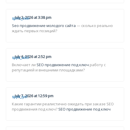
July 2, 2026 at 3:38 pm
spms_miel
Seo продвижение молодого сайта
— сколько реально
ждать первых позиций?
July 6, 2026 at 2:52 pm
sppk_adol
Включает ли
SEO продвижение под ключ
работу с
репутацией и внешними площадками?
July 7, 2026 at 12:59 pm
sppk_iyol
Какие гарантии реалистично ожидать при заказе SEO
продвижения под ключ?
SEO продвижение под ключ