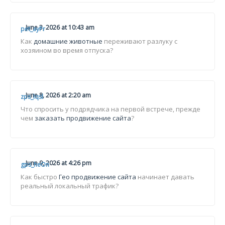
June 3, 2026 at 10:43 am
pet_ayPr
Как
домашние животные
переживают разлуку с
хозяином во время отпуска?
June 8, 2026 at 2:20 am
zps_lqsl
Что спросить у подрядчика на первой встрече, прежде
чем
заказать продвижение сайта
?
June 9, 2026 at 4:26 pm
gps_heOn
Как быстро
Гео продвижение сайта
начинает давать
реальный локальный трафик?