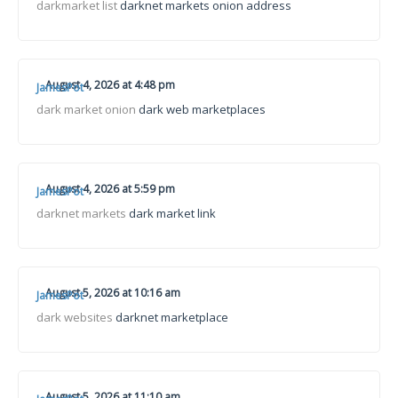
darkmarket list
darknet markets onion address
August 4, 2026 at 4:48 pm
JamesPot
dark market onion
dark web marketplaces
August 4, 2026 at 5:59 pm
JamesPot
darknet markets
dark market link
August 5, 2026 at 10:16 am
JamesPot
dark websites
darknet marketplace
August 5, 2026 at 11:10 am