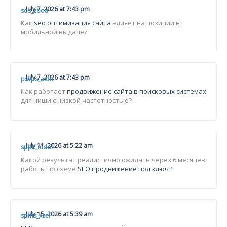
July 7, 2026 at 7:43 pm
sos_zboa
Как
seo оптимизация сайта
влияет на позиции в
мобильной выдаче?
July 7, 2026 at 7:43 pm
psvps_aion
Как работает
продвижение сайта в поисковых системах
для ниши с низкой частотностью?
July 11, 2026 at 5:22 am
sppk_mdol
Какой результат реалистично ожидать через 6 месяцев
работы по схеме
SEO продвижение под ключ
?
July 15, 2026 at 5:39 am
spms_xzel