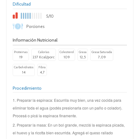
Dificultad
5/10
3
Porciones
Información Nutricional
Proteinas
Calorías
Colesterol
Grasa
Grasa Saturada
19
237 Kcal/porc
109
12,5
7,09
Carbohidratos
Fibra
14
4,7
Procedimiento
1. Preparar la espinaca: Escurrila muy bien, una vez cocida para
eliminar toda el agua (podés presionarla con un paño o colador).
Procesá o picá la espinaca finamente.
2. Preparar la masa: En un bol grande, mezclá la espinaca picada,
el huevo y la ricotta bien escurrida. Agregá el queso rallado