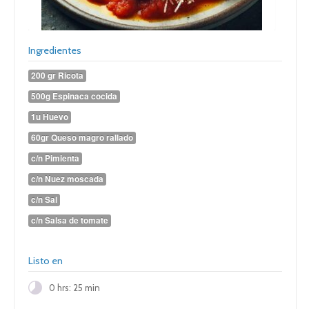
Ingredientes
200 gr Ricota
500g Espinaca cocida
1u Huevo
60gr Queso magro rallado
c/n Pimienta
c/n Nuez moscada
c/n Sal
c/n Salsa de tomate
Listo en
0 hrs: 25 min