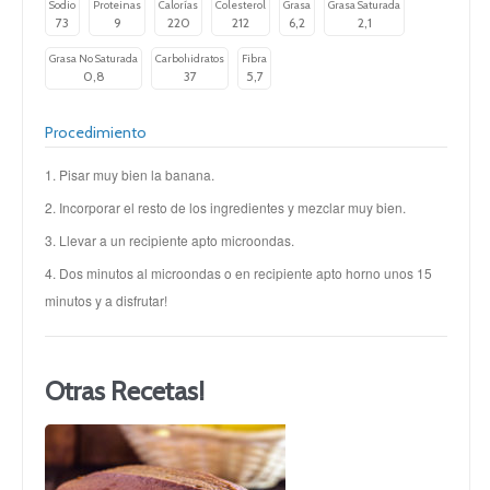
Sodio
Proteinas
Calorías
Colesterol
Grasa
Grasa Saturada
73
9
220
212
6,2
2,1
Grasa No Saturada
Carbohidratos
Fibra
0,8
37
5,7
Procedimiento
1. Pisar muy bien la banana.
2. Incorporar el resto de los ingredientes y mezclar muy bien.
3. Llevar a un recipiente apto microondas.
4. Dos minutos al microondas o en recipiente apto horno unos 15
minutos y a disfrutar!
Otras Recetas!