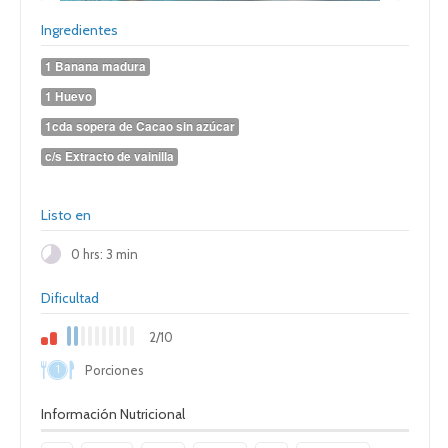
Ingredientes
1 Banana madura
1 Huevo
1cda sopera de Cacao sin azúcar
c/s Extracto de vainilla
Listo en
0 hrs: 3 min
Dificultad
2/10
1
Porciones
Información Nutricional