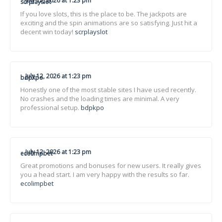
July 12, 2026 at 1:23 pm
scrplayslot
If you love slots, this is the place to be. The jackpots are
exciting and the spin animations are so satisfying. Just hit a
decent win today!
scrplayslot
July 12, 2026 at 1:23 pm
bdpkpo
Honestly one of the most stable sites I have used recently.
No crashes and the loading times are minimal. A very
professional setup.
bdpkpo
July 12, 2026 at 1:23 pm
ecolimpbet
Great promotions and bonuses for new users. It really gives
you a head start. I am very happy with the results so far.
ecolimpbet