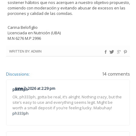
sostener hábitos que nos acerquen a nuestro objetivo propuesto,
comiendo con moderación y evitando abusar de excesos en las
porciones y calidad de las comidas.
Carina Belofiglio
Licenciada en Nutrición (UBA)
M.N 6276 M.P 2996
WRITTEN BY: ADMIN
14 comments
Discussions:
June 7, 2026 at 2:29 pm
ph333ph
Ok, ph333ph, gotta be real, it’s alright. Nothing crazy, but the
site’s easy to use and everything seems legit. Might be
worth a small deposit if you’re feeling lucky. Mabuhay!
ph333ph