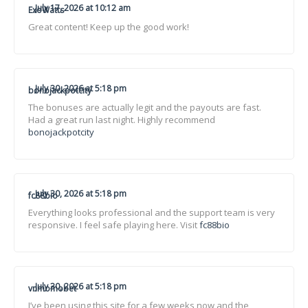
July 17, 2026 at 10:12 am
ExoWatts
Great content! Keep up the good work!
July 30, 2026 at 5:18 pm
bonojackpotcity
The bonuses are actually legit and the payouts are fast.
Had a great run last night. Highly recommend
bonojackpotcity
July 30, 2026 at 5:18 pm
fc88bio
Everything looks professional and the support team is very
responsive. I feel safe playing here. Visit
fc88bio
July 30, 2026 at 5:18 pm
vnmomobet
I’ve been using this site for a few weeks now and the