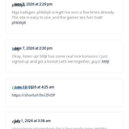
June 7, 2026 at 2:29 pm
phkkkjili
Mga kaibigan, phkkkjili is legit! I’ve won a few times already.
The site is easy to use, and the games are fun! Sulit!
phkkkjili
June 7, 2026 at 2:30 pm
369jl
Okay, listen up! 369jl has some real nice bonuses. I just
signed up and got a boost! Let’s win together, guys!
369jl
June 10, 2026 at 4:25 am
Cristian2714
https://shorturl.fm/ZFrDP
July 1, 2026 at 3:38 am
cljetx
I have been playing here for a few weeks now and the