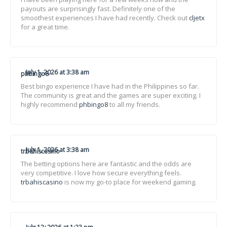
payouts are surprisingly fast. Definitely one of the
smoothest experiences I have had recently. Check out
cljetx
for a great time.
July 1, 2026 at 3:38 am
phbingo8
Best bingo experience I have had in the Philippines so far.
The community is great and the games are super exciting. I
highly recommend
phbingo8
to all my friends.
July 1, 2026 at 3:38 am
trbahiscasino
The betting options here are fantastic and the odds are
very competitive. I love how secure everything feels.
trbahiscasino
is now my go-to place for weekend gaming.